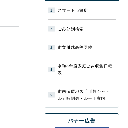
スマート市役所
ごみ分別検索
市立川越高等学校
令和8年度家庭ごみ収集日程
表
市内循環バス「川越シャト
ル」時刻表・ルート案内
バナー広告