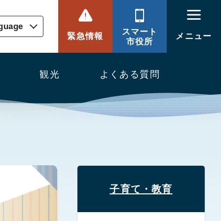
nguage
スマート
緊急情報
メニュー
市役所
観光
よくある質問
）
子育て・教育