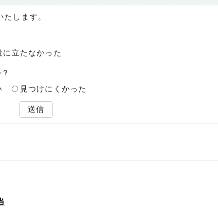
いたします。
役に立たなかった
か？
い
見つけにくかった
送信
当