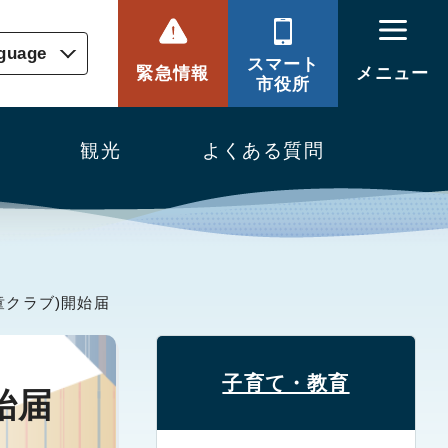
nguage
スマート
緊急情報
メニュー
市役所
観光
よくある質問
童クラブ)開始届
子育て・教育
始届