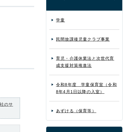
学童
民間放課後児童クラブ事業
育児・介護休業法と次世代育
成支援対策推進法
令和8年度 学童保育室（令和
8年4月1日以降の入室）
社のサ
あずける（保育等）