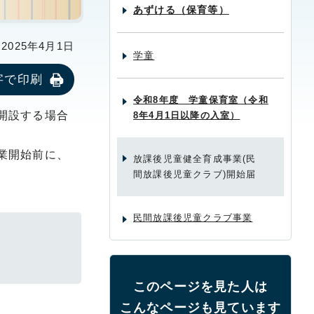
あずける（保育等）
025年4月1日
学童
字で印刷
令和8年度 学童保育室（令和
開設する場合
8年4月1日以降の入室）
業開始前に、
放課後児童健全育成事業(民
間放課後児童クラブ)開始届
民間放課後児童クラブ事業
このページを見た人は
こんなページも見ています