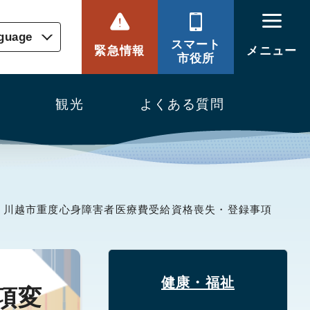
nguage
スマート
緊急情報
メニュー
市役所
観光
よくある質問
 川越市重度心身障害者医療費受給資格喪失・登録事項
健康・福祉
項変