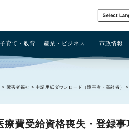
Select La
子育て・教育
産業・ビジネス
市政情報
護
>
障害者福祉
>
申請用紙ダウンロード（障害者・高齢者）
>
医療費受給資格喪失・登録事