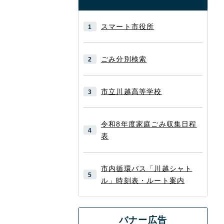
スマート市役所
ごみ分別検索
市立川越高等学校
令和8年度家庭ごみ収集日程
表
市内循環バス「川越シャト
ル」時刻表・ルート案内
バナー広告