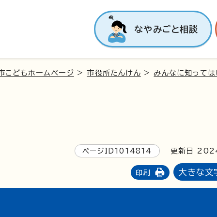
なやみごと相談
市こどもホームページ
>
市役所たんけん
>
みんなに知ってほ
ページID1014814
更新日 202
大きな文
印刷