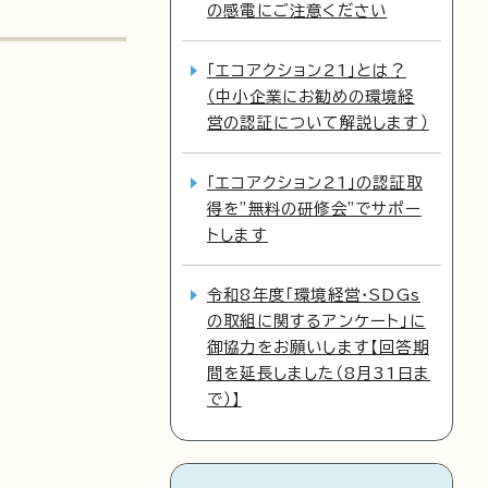
の感電にご注意ください
「エコアクション21」とは？
（中小企業にお勧めの環境経
営の認証について解説します）
「エコアクション21」の認証取
得を"無料の研修会"でサポー
トします
令和8年度「環境経営・SDGs
の取組に関するアンケート」に
御協力をお願いします【回答期
間を延長しました（8月31日ま
で）】