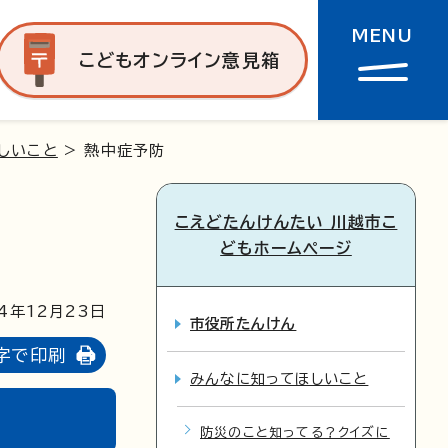
MENU
こどもオンライン意見箱
しいこと
> 熱中症予防
こえどたんけんたい 川越市こ
どもホームページ
4年12月23日
市役所たんけん
字で印刷
みんなに知ってほしいこと
防災のこと知ってる？クイズに