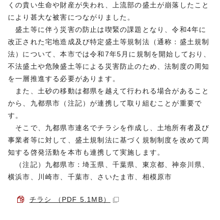
くの貴い生命や財産が失われ、上流部の盛土が崩落したこと
により甚大な被害につながりました。
盛土等に伴う災害の防止は喫緊の課題となり、令和4年に
改正された宅地造成及び特定盛土等規制法（通称：盛土規制
法）について、本市では令和7年5月に規制を開始しており、
不法盛土や危険盛土等による災害防止のため、法制度の周知
を一層推進する必要があります。
また、土砂の移動は都県を越えて行われる場合があること
から、九都県市（注記）が連携して取り組むことが重要で
す。
そこで、九都県市連名でチラシを作成し、土地所有者及び
事業者等に対して、盛土規制法に基づく規制制度を改めて周
知する啓発活動を本市も連携して実施します。
（注記）九都県市：埼玉県、千葉県、東京都、神奈川県、
横浜市、川崎市、千葉市、さいたま市、相模原市
チラシ （PDF 5.1MB）