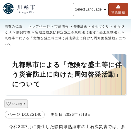
Select Language
緊急情報
現在の位置：
トップページ
>
市政情報
>
都市計画・まちづくり
>
まちづ
くり
>
開発指導
>
宅地造成及び特定盛土等規制法（通称：盛土規制法）
>
九都県市による「危険な盛土等に伴う災害防止に向けた周知啓発活動」につ
いて
九都県市による「危険な盛土等に伴
う災害防止に向けた周知啓発活動」
について
いいね！
ページID1022140
更新日 2026年7月8日
令和3年7月に発生した静岡県熱海市の土石流災害では、多