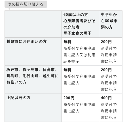
表の幅を切り替える
60歳以上の方
中学生か
心身障害者及びそ
ら60歳未
の介助者
満の方
母子家庭の母子
川越市にお住まいの方
無料
200円
※受付で利用申請
※受付で
書に記入又は利用
利用申請
証を提示
書に記入
坂戸市、鶴ヶ島市、日高市、
無料
200円
川島町、毛呂山町、越生町に
※受付で利用申請
※受付で
お住いの方
書に記入
利用申請
書に記入
上記以外の方
200円
400円
※受付で利用申請
※受付で
書に記入
利用申請
書に記入