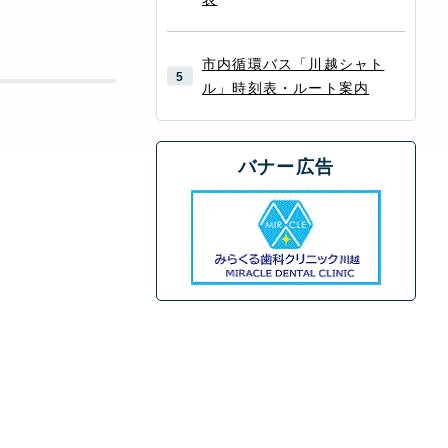
市内循環バス「川越シャト
ル」時刻表・ルート案内
バナー広告