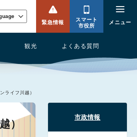
nguage
スマート
緊急情報
メニュー
市役所
観光
よくある質問
サンライフ川越）
市政情報
越）