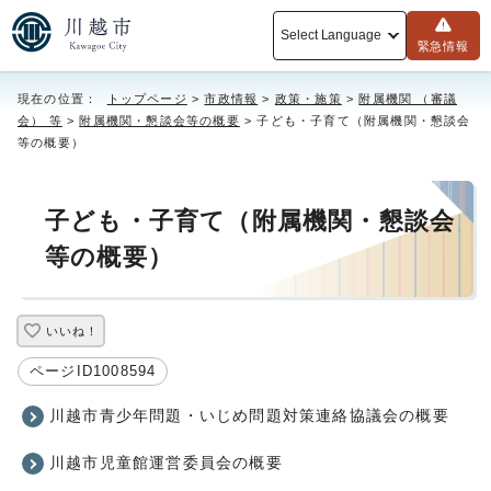
Select Language
緊急情報
現在の位置：
トップページ
>
市政情報
>
政策・施策
>
附属機関 （審議
会） 等
>
附属機関・懇談会等の概要
> 子ども・子育て（附属機関・懇談会
等の概要）
子ども・子育て（附属機関・懇談会
等の概要）
いいね！
ページID1008594
川越市青少年問題・いじめ問題対策連絡協議会の概要
川越市児童館運営委員会の概要