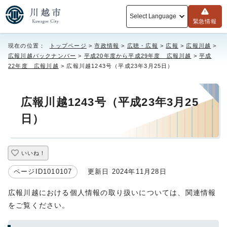
Select Language
緊急情報
現在の位置：
トップページ
>
市政情報
>
広聴・広報
>
広報
>
広報川越
>
広報川越バックナンバー
>
平成20年度から平成29年度 広報川越
>
平成
22年度 広報川越
> 広報川越1243号（平成23年3月25日）
広報川越1243号（平成23年3月25
日）
いいね！
ページID1010107
更新日 2024年11月28日
広報川越における個人情報の取り扱いについては、関連情報
をご覧ください。