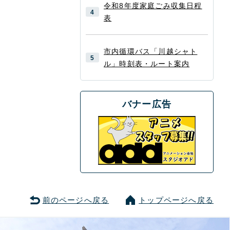
令和8年度家庭ごみ収集日程
表
市内循環バス「川越シャト
ル」時刻表・ルート案内
バナー広告
前のページへ戻る
トップページへ戻る