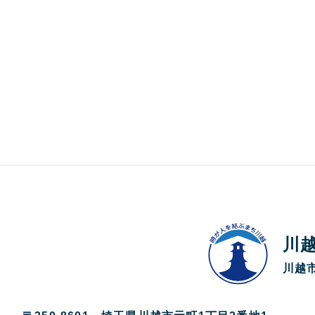
川
川越市