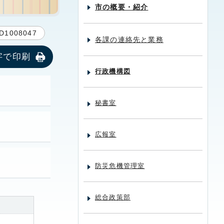
市の概要・紹介
D1008047
各課の連絡先と業務
字で印刷
行政機構図
秘書室
広報室
防災危機管理室
総合政策部