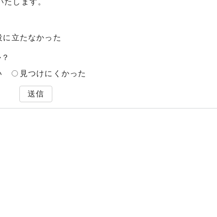
いたします。
役に立たなかった
か？
い
見つけにくかった
送信