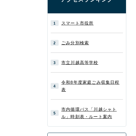
スマート市役所
ごみ分別検索
市立川越高等学校
令和8年度家庭ごみ収集日程
表
市内循環バス「川越シャト
ル」時刻表・ルート案内