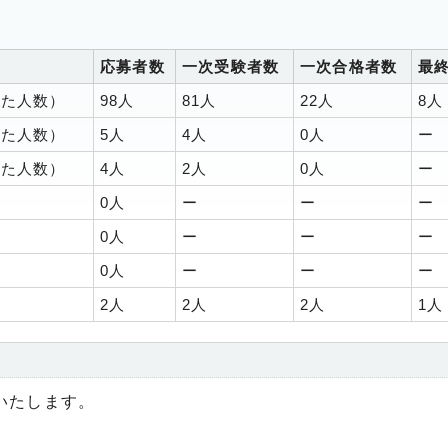
応募者数
一次受験者数
一次合格者数
最
せた人数）
98人
81人
22人
8人
せた人数）
5人
4人
0人
ー
せた人数）
4人
2人
0人
ー
0人
ー
ー
ー
0人
ー
ー
ー
0人
ー
ー
ー
2人
2人
2人
1人
いたします。