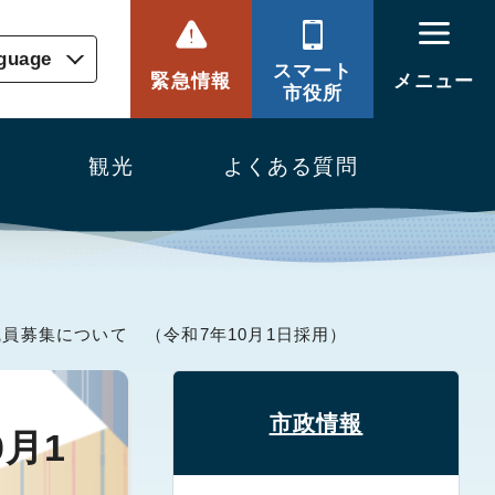
nguage
スマート
緊急情報
メニュー
市役所
観光
よくある質問
職員募集について （令和7年10月1日採用）
市政情報
月1