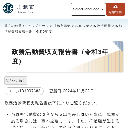
Select Language
緊急情報
現在の位置：
トップページ
>
川越市議会
>
お知らせ
>
政務活動費
> 政務
活動費収支報告書（令和3年度）
政務活動費収支報告書（令和3年
度）
いいね！
ページID1007688
更新日 2024年11月22日
政務活動費収支報告書は下記よりご覧ください。
※政務活動費の収入から支出を差し引いた際に、残額が
ある場合には、市へ返還します。また、不足額が生じる
場合には、不足分について会派負担となります。なお、