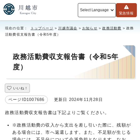
Select Language
緊急情報
現在の位置：
トップページ
>
川越市議会
>
お知らせ
>
政務活動費
> 政務
活動費収支報告書（令和5年度）
政務活動費収支報告書（令和5年
度）
いいね！
ページID1007686
更新日 2024年11月28日
政務活動費収支報告書は下記よりご覧ください。
※政務活動費の収入から支出を差し引いた際に、残額が
ある場合には、市へ返還します。また、不足額が生じる
場合には、不足分について会派負担となります。なお、