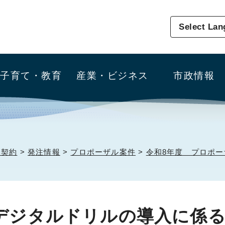
Select La
子育て・教育
産業・ビジネス
市政情報
・契約
>
発注情報
>
プロポーザル案件
>
令和8年度 プロポー
Iデジタルドリルの導入に係