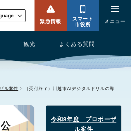
nguage
スマート
緊急情報
メニュー
市役所
観光
よくある質問
ザル案件
> （受付終了）川越市AIデジタルドリルの導
令和8年度 プロポーザ
る公
ル案件