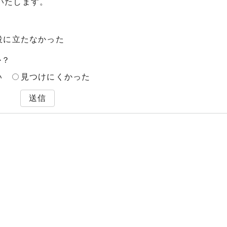
いたします。
役に立たなかった
か？
い
見つけにくかった
送信