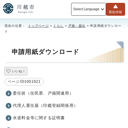
Select Language
緊急情報
現在の位置：
トップページ
>
くらし
>
戸籍・届出
> 申請用紙ダウンロー
ド
申請用紙ダウンロード
いいね！
ページID1001921
委任状（住民票、戸籍関連用）
代理人選任届（印鑑登録関係用）
水道料金等に関する証明書