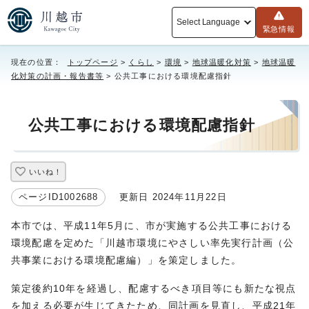
Select Language
緊急情報
現在の位置：
トップページ
>
くらし
>
環境
>
地球温暖化対策
>
地球温暖
化対策の計画・報告書等
> 公共工事における環境配慮指針
公共工事における環境配慮指針
いいね！
ページID1002688
更新日 2024年11月22日
本市では、平成11年5月に、市が実施する公共工事における
環境配慮を定めた「川越市環境にやさしい率先実行計画（公
共事業における環境配慮編）」を策定しました。
策定後約10年を経過し、配慮するべき項目等にも新たな視点
を加える必要が生じてきたため、同計画を見直し、平成21年