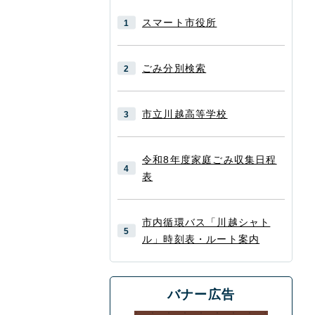
スマート市役所
ごみ分別検索
市立川越高等学校
令和8年度家庭ごみ収集日程
表
市内循環バス「川越シャト
ル」時刻表・ルート案内
バナー広告