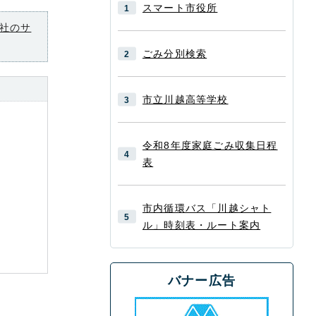
スマート市役所
社のサ
ごみ分別検索
市立川越高等学校
令和8年度家庭ごみ収集日程
表
市内循環バス「川越シャト
ル」時刻表・ルート案内
バナー広告