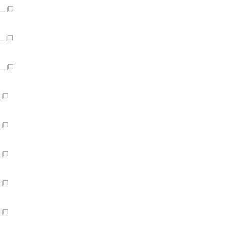
）
）
）