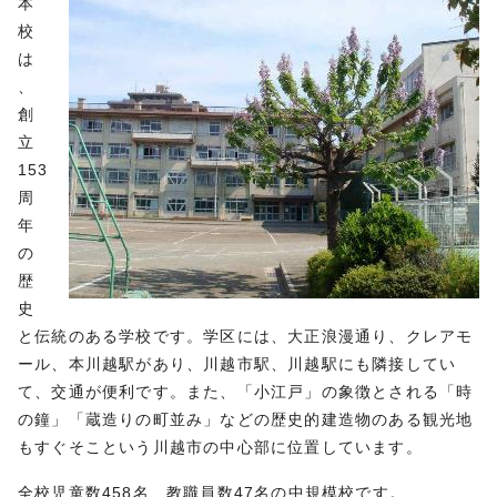
本
校
は
、
創
立
153
周
年
の
歴
史
と伝統のある学校です。学区には、大正浪漫通り、クレアモ
ール、本川越駅があり、川越市駅、川越駅にも隣接してい
て、交通が便利です。また、「小江戸」の象徴とされる「時
の鐘」「蔵造りの町並み」などの歴史的建造物のある観光地
もすぐそこという川越市の中心部に位置しています。
全校児童数458名、教職員数47名の中規模校です。