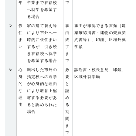
年
卒業まで在籍校
で
へ就学を希望す
る場合
5
仮
家の建て替え等
事
事由が確認できる書類（建
住
により市外へ一
由
築確認済書・建物の売買契
ま
時的に仮住まい
終
約書等）、印鑑、区域外就
い
するが、引き続
了
学願
き在籍校へ就学
ま
を希望する場合
で
6
心
転出した市外の
必
診断書・校長意見、印鑑、
身
指定校への通学
要
区域外就学願
的
が心身的な理由
と
な
により教育上配
認
理
慮する必要があ
め
由
ると認められた
る
場合
期
間
ま
で