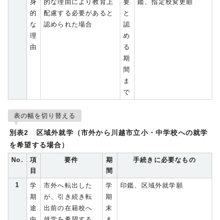
身
的な理由により教育上
要
鑑、指定校変更願
的
配慮する必要があると
と
な
認められた場合
認
理
め
由
る
期
間
ま
で
表の幅を切り替える
別表2 区域外就学（市外から川越市立小・中学校への就学
を希望する場合）
No.
項
要件
期
手続きに必要なもの
目
間
1
学
市外へ転出した
学
印鑑、区域外就学願
期
が、引き続き転
期
途
出前の在籍校へ
末
中
就学を希望する
ま