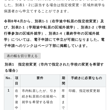
した。別表1・2に該当する場合は指定校変更・区域外就学を
保護者から申立てすることができます。
令和8年4月から、別表1-1（在学途中転居の指定校変更）及
び、別表2-1（学期途中転居の区域外就学）、別表2-2（学校
行事参加の区域外就学）、別表2-4（最終学年の区域外就
学）については、電子申請にて申立が可能になりました。電
子申請へのリンクはページ下部に掲載しています。
表の幅を切り替える
別表1 指定校変更（市内で指定された学校の変更を希望す
る場合）
No.
項
要件
期
手続きに必要なもの
目
間
1
在
市内転居したが、引き
卒
印鑑、指定校変更願
学
続き転居前の在籍校へ
業
途
就学を希望する場合
ま
中
で