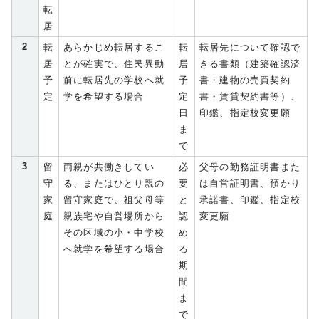
転
居
2
転
あらかじめ転居するこ
転
転居先について確認で
居
とが確実で、住民異動
居
きる書類（建築確認済
予
前に転居先の学校へ就
予
書・建物の売買契約
定
学を希望する場合
定
書・賃貸契約書等）、
日
印鑑、指定校変更願
ま
で
3
留
両親が共働きしてい
必
父母の勤務証明書また
守
る、またはひとり親の
要
は自営証明書、預かり
家
留守家庭で、祖父母等
と
承諾書、印鑑、指定校
庭
親族宅や自営場所から
認
変更願
その区域の小・中学校
め
へ就学を希望する場合
る
期
間
ま
で