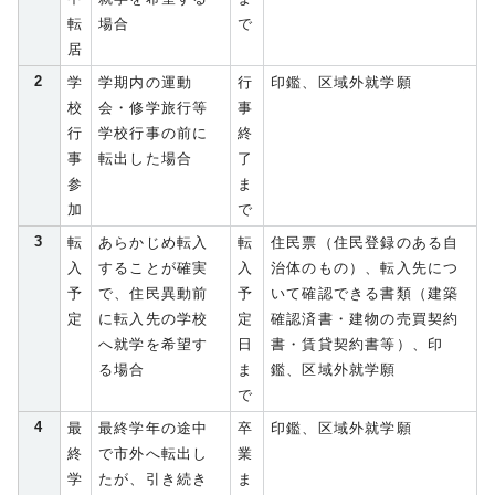
転
場合
で
居
2
学
学期内の運動
行
印鑑、区域外就学願
校
会・修学旅行等
事
行
学校行事の前に
終
事
転出した場合
了
参
ま
加
で
3
転
あらかじめ転入
転
住民票（住民登録のある自
入
することが確実
入
治体のもの）、転入先につ
予
で、住民異動前
予
いて確認できる書類（建築
定
に転入先の学校
定
確認済書・建物の売買契約
へ就学を希望す
日
書・賃貸契約書等）、印
る場合
ま
鑑、区域外就学願
で
4
最
最終学年の途中
卒
印鑑、区域外就学願
終
で市外へ転出し
業
学
たが、引き続き
ま