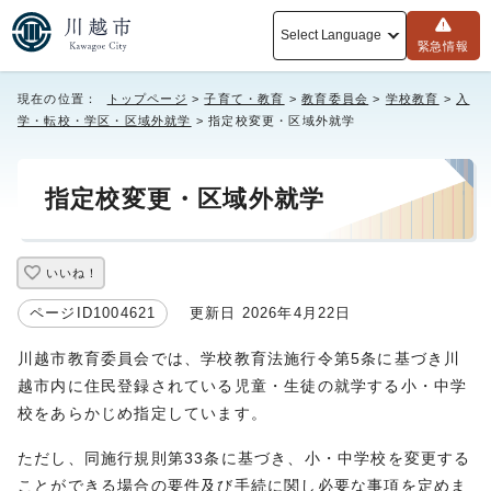
Select Language
緊急情報
現在の位置：
トップページ
>
子育て・教育
>
教育委員会
>
学校教育
>
入
学・転校・学区・区域外就学
> 指定校変更・区域外就学
指定校変更・区域外就学
いいね！
ページID1004621
更新日 2026年4月22日
川越市教育委員会では、学校教育法施行令第5条に基づき川
越市内に住民登録されている児童・生徒の就学する小・中学
校をあらかじめ指定しています。
ただし、同施行規則第33条に基づき、小・中学校を変更する
ことができる場合の要件及び手続に関し必要な事項を定めま