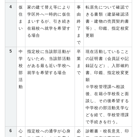
4
仮
家の建て替え等により
事
転居先について確認で
住
学区外へ一時的に仮住
由
きる書類（建築確認済
ま
まいするが、引き続き
終
書・建物の売買契約書
い
在籍校へ就学を希望す
了
等）、印鑑、指定校変
る場合
ま
更願
で
5
中
指定校に当該部活動が
卒
現在活動していること
学
ないため、当該部活動
業
の証明書（会員証や記
校
がある最も近い学校へ
ま
録証など）、入部確約
部
就学を希望する場合
で
書、印鑑、指定校変更
活
願
動
※学校管理課へ相談
後、在籍小学校長と面
談し、その後希望する
中学校の部活動見学な
どを経て、学校管理課
で手続きを行う。
6
心
指定校への通学が心身
必
診断書・校長意見、印