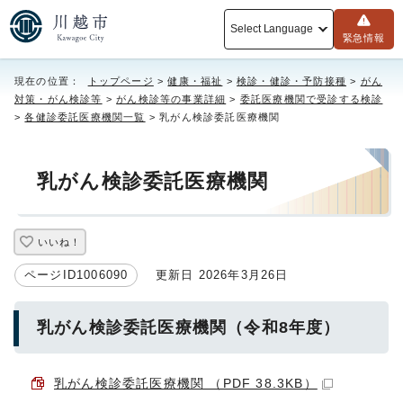
Select Language
緊急情報
現在の位置：
トップページ
>
健康・福祉
>
検診・健診・予防接種
>
がん
対策・がん検診等
>
がん検診等の事業詳細
>
委託医療機関で受診する検診
>
各健診委託医療機関一覧
> 乳がん検診委託医療機関
乳がん検診委託医療機関
いいね！
ページID1006090
更新日 2026年3月26日
乳がん検診委託医療機関（令和8年度）
乳がん検診委託医療機関 （PDF 38.3KB）