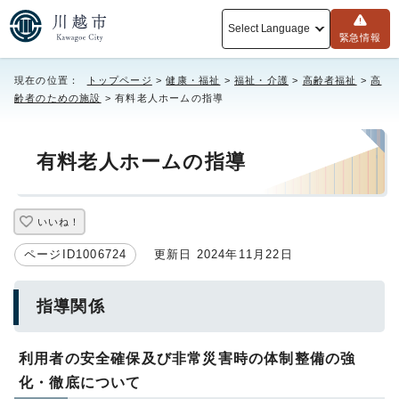
Select Language
緊急情報
現在の位置：
トップページ
>
健康・福祉
>
福祉・介護
>
高齢者福祉
>
高
齢者のための施設
> 有料老人ホームの指導
有料老人ホームの指導
いいね！
ページID1006724
更新日 2024年11月22日
指導関係
利用者の安全確保及び非常災害時の体制整備の強
化・徹底について