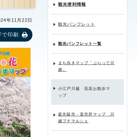
観光便利情報
24年11月22日
観光パンフレット
字で印刷
観光パンフレット一覧
まち歩きマップ「ぶらって川
越」
小江戸川越 花花お散歩マ
ップ
庭先販売・直売所マップ 川
越プチマルシェ