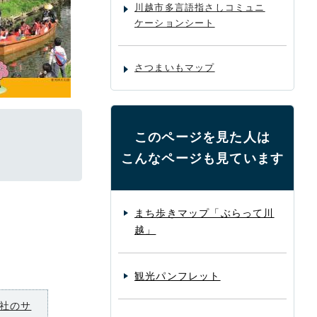
川越市多言語指さしコミュニ
ケーションシート
さつまいもマップ
このページを見た人は
こんなページも見ています
まち歩きマップ「ぶらって川
越」
観光パンフレット
社のサ