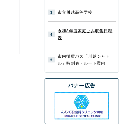
市立川越高等学校
令和8年度家庭ごみ収集日程
表
市内循環バス「川越シャト
ル」時刻表・ルート案内
バナー広告