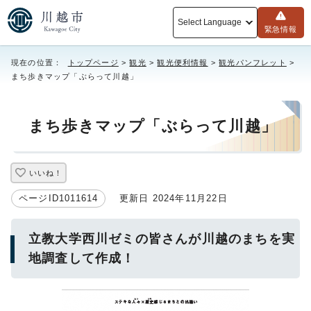
Select Language
緊急情報
現在の位置：
トップページ
>
観光
>
観光便利情報
>
観光パンフレット
>
まち歩きマップ「ぶらって川越」
まち歩きマップ「ぶらって川越」
いいね！
ページID1011614
更新日 2024年11月22日
立教大学西川ゼミの皆さんが川越のまちを実
地調査して作成！