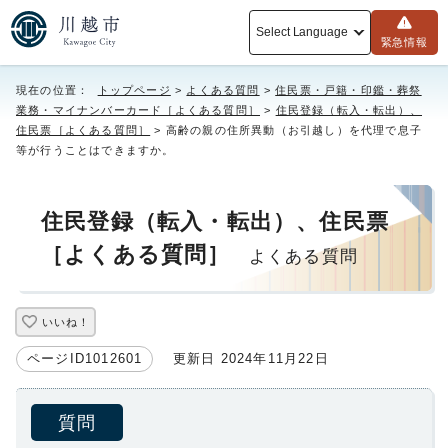
Select Language
緊急情報
現在の位置：
トップページ
>
よくある質問
>
住民票・戸籍・印鑑・葬祭
業務・マイナンバーカード［よくある質問］
>
住民登録（転入・転出）、
住民票［よくある質問］
> 高齢の親の住所異動（お引越し）を代理で息子
等が行うことはできますか。
住民登録（転入・転出）、住民票
［よくある質問］
よくある質問
いいね！
ページID1012601
更新日 2024年11月22日
質問