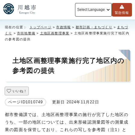
Select Language
緊急情報
現在の位置：
トップページ
>
市政情報
>
都市計画・まちづくり
>
まちづ
くり
>
市街地整備
>
土地区画整理事業
> 土地区画整理事業施行完了地区内
の参考図の提供
土地区画整理事業施行完了地区内の
参考図の提供
いいね！
ページID1010749
更新日 2024年11月22日
都市整備課では、土地区画整理事業の施行が完了した地区の
うち、一部の地区については、出来形確認測量図等の測量成
果の図面を保管しており、これらの写しを参考図（注1）と