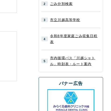
ごみ分別検索
市立川越高等学校
令和8年度家庭ごみ収集日程
表
市内循環バス「川越シャト
ル」時刻表・ルート案内
バナー広告