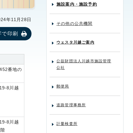
施設案内・施設予約
24年11月28日
その他の公共機関
字で印刷
ウェスタ川越ご案内
公益財団法人川越市施設管理
公社
452番地の
郵便局
9-8川越
道路管理事務所
9-8川越
計量検査所
4階