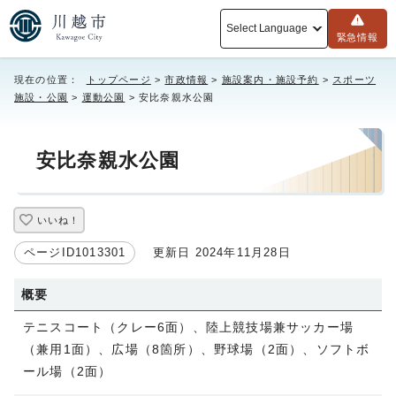
Select Language
緊急情報
現在の位置：
トップページ
>
市政情報
>
施設案内・施設予約
>
スポーツ
施設・公園
>
運動公園
> 安比奈親水公園
安比奈親水公園
いいね！
ページID1013301
更新日 2024年11月28日
概要
テニスコート（クレー6面）、陸上競技場兼サッカー場
（兼用1面）、広場（8箇所）、野球場（2面）、ソフトボ
ール場（2面）