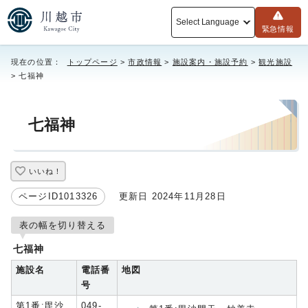
Select Language
緊急情報
現在の位置：
トップページ
>
市政情報
>
施設案内・施設予約
>
観光施設
> 七福神
七福神
いいね！
ページID1013326
更新日 2024年11月28日
表の幅を切り替える
七福神
施設名
電話番
地図
号
第1番:毘沙
049-