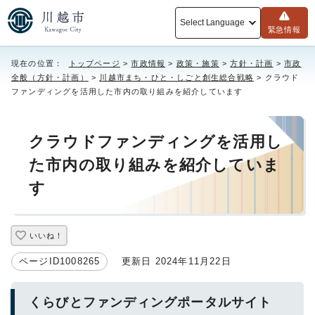
Select Language
緊急情報
現在の位置：
トップページ
>
市政情報
>
政策・施策
>
方針・計画
>
市政
全般（方針・計画）
>
川越市まち・ひと・しごと創生総合戦略
> クラウド
ファンディングを活用した市内の取り組みを紹介しています
クラウドファンディングを活用し
た市内の取り組みを紹介していま
す
いいね！
ページID1008265
更新日 2024年11月22日
くらびとファンディングポータルサイト