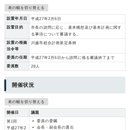
表の幅を切り替える
設置年月日
平成27年2月6日
設置目的
市長の諮問に応じ、基本構想及び基本計画に関す
る事項について審議する。
設置の根拠
川越市総合計画策定条例
法令等
委員の任期
平成27年2月6日から諮問に係る審議終了まで
委員数
29人
開催状況
表の幅を切り替える
開催日
議題
委員の委嘱
第1回
会長・副会長の選出
平成27年2