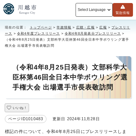
Select Language
緊急情報
現在の位置：
トップページ
>
市政情報
>
広聴・広報
>
広報
>
プレスリリ
ース
>
令和4年度プレスリリース
>
令和4年8月発表分プレスリリース
>
（令和4年8月25日発表）文部科学大臣杯第46回全日本中学ボウリング選手
権大会 出場選手市長表敬訪問
（令和4年8月25日発表）文部科学大
臣杯第46回全日本中学ボウリング選
手権大会 出場選手市長表敬訪問
いいね！
ページID1010483
更新日 2024年11月28日
標記の件について、令和4年8月25日にプレスリリースしま