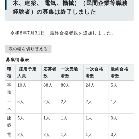
木、建築、 電気、機械）（民間企業等職務
経験者）の募集は終了しました
令和8年7月31日 最終合格者数を追加しました。
表の幅を切り替える
募集情報表
職
採用予定
応募者
一次受験
一次合格
最終合格
種
人員
数
者数
者数
者数
事
10人
88人
80人
24人
5人
務
土
5人
2人
2人
2人
1人
木
建
5人
1人
1人
1人
0人
築
電
2人
2人
1人
1人
0人