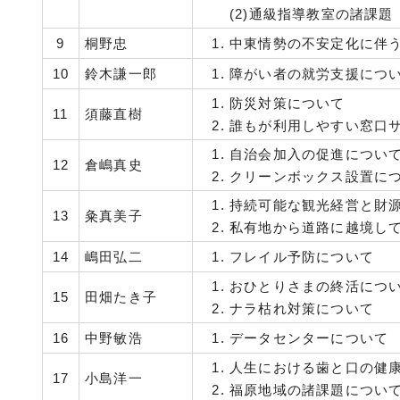
(2)通級指導教室の諸課題
9
桐野忠
中東情勢の不安定化に伴
10
鈴木謙一郎
障がい者の就労支援につ
防災対策について
11
須藤直樹
誰もが利用しやすい窓口
自治会加入の促進につい
12
倉嶋真史
クリーンボックス設置に
持続可能な観光経営と財
13
粂真美子
私有地から道路に越境し
14
嶋田弘二
フレイル予防について
おひとりさまの終活につ
15
田畑たき子
ナラ枯れ対策について
16
中野敏浩
データセンターについて
人生における歯と口の健
17
小島洋一
福原地域の諸課題につい