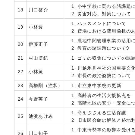
小中学校に関わる諸課題
18
川口啓介
災害対応、対策について
ハラスメントについて
19
小林透
斎場における費用負担の
農地中間管理事業の活用
20
伊藤正子
教育の諸課題について9
21
村山博紀
ゴミの収集についての課
川越氷川神社の国重要文
22
小林薫
市長の政治姿勢について
23
高橋剛（注釈）
市立東中学校の更新
高齢者の生活支援拡充を
24
今野英子
高階地区の安心・安全に
命をささえる生活保護
25
池浜あけみ
旧市民会館の解体と跡地
中東情勢等の影響を受け
26
川口知子