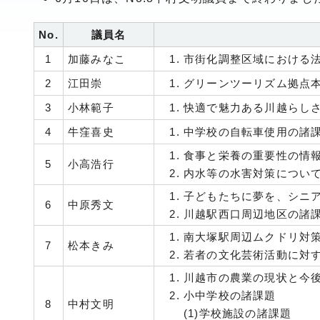
No.
議員名
1
加藤みなこ
市街化調整区域における
2
江田崇
グリーンツーリズム拠点本
3
小林範子
快適で魅力ある川越らし
4
牛窪喜史
中学校の自転車使用の諸
食事と栄養の重要性の情
5
小高浩行
内水等の水害対策につい
子どもたちに夢を、シニ
6
中原秀文
川越駅西口周辺地区の諸課
南大塚駅周辺ムクドリ対
7
松本きみ
若者の文化芸術活動に対
川越市の農業の現状と今
小中学校の諸課題
8
中村文明
(1)学校施設の諸課題