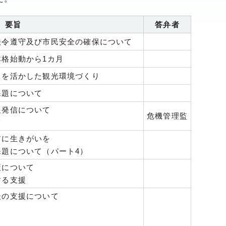
要旨
答弁者
法令遵守及び市民安全の確保について
格始動から1カ月
さを活かした観光環境づくり
課題について
報発信について
危機管理監
て
アに生きがいを
題について（パート4）
策について
する支援
後の支援について