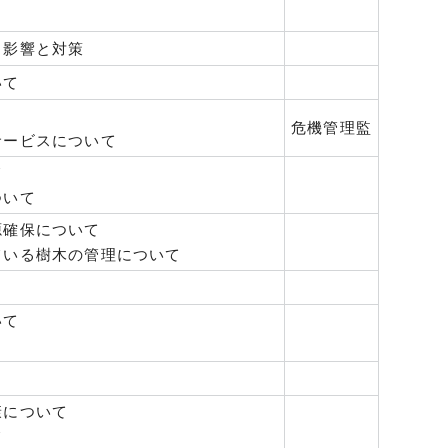
う影響と対策
いて
危機管理監
サービスについて
て
ついて
源確保について
ている樹木の管理について
いて
康について
て