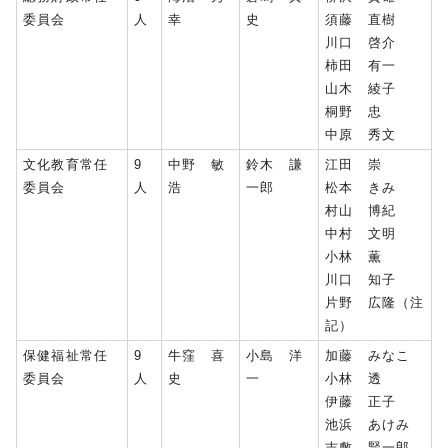
委員会
人
幸
史
須藤 直樹
川口 啓介
柿田 有一
山木 綾子
桐野 忠
中原 秀文
文化教育常任
9
中野 敏
鈴木 謙
江田 崇
委員会
人
浩
一郎
松本 きみ
村山 博紀
中村 文明
小林 薫
川口 知子
片野 広隆（注
記）
保健福祉常任
9
牛窪 喜
小島 洋
加藤 みなこ
委員会
人
史
一
小林 透
伊藤 正子
池浜 あけみ
吉敷 賢一郎