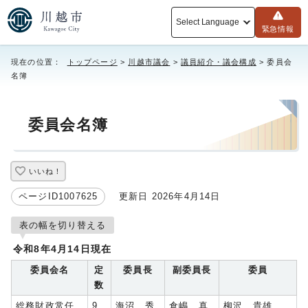
Select Language
緊急情報
現在の位置：
トップページ
>
川越市議会
>
議員紹介・議会構成
> 委員会
名簿
委員会名簿
いいね！
ページID1007625
更新日 2026年4月14日
表の幅を切り替える
令和8年4月14日現在
委員会名
定
委員長
副委員長
委員
数
総務財政常任
9
海沼 秀
倉嶋 真
柳沢 貴雄