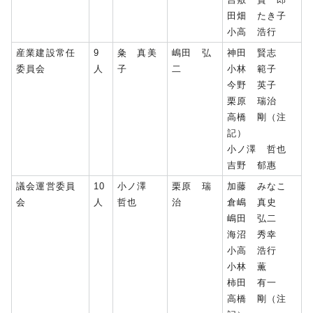
田畑 たき子
小高 浩行
産業建設常任
9
粂 真美
嶋田 弘
神田 賢志
委員会
人
子
二
小林 範子
今野 英子
栗原 瑞治
高橋 剛（注
記）
小ノ澤 哲也
吉野 郁惠
議会運営委員
10
小ノ澤
栗原 瑞
加藤 みなこ
会
人
哲也
治
倉嶋 真史
嶋田 弘二
海沼 秀幸
小高 浩行
小林 薫
柿田 有一
高橋 剛（注