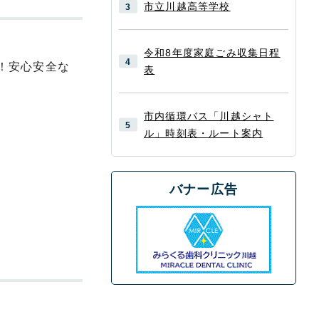
市立川越高等学校
令和8年度家庭ごみ収集日程
！安心安全な
表
市内循環バス「川越シャト
ル」時刻表・ルート案内
バナー広告