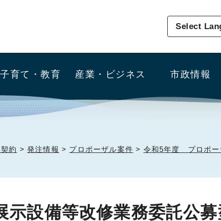
Select La
子育て・教育
産業・ビジネス
市政情報
・契約
>
発注情報
>
プロポーザル案件
>
令和5年度 プロポー
展示設備等改修業務委託公募