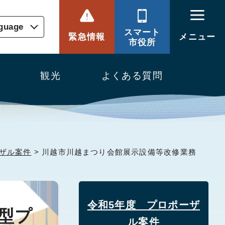
nguage
スマート
緊急情報
メニュー
市役所
観光
よくある質問
ザル案件
> 川越市川越まつり会館展示設備等改修業務
令和5年度 プロポーザ
型プ
ル案件