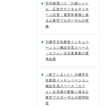
市内循環バス「川越シャト
ル」広告付デジタルサイネ
ージ設置・運用等業務に係
る公募型プロポーザルの実
施
川越市文化創造インキュベ
ーション施設交流スペース
（カフェ）出店者募集の選
考結果
（終了しました）川越市文
化創造インキュベーション
施設交流スペース（カフ
ェ）出店者の募集に係る公
募型プロポーザルの質問回
答