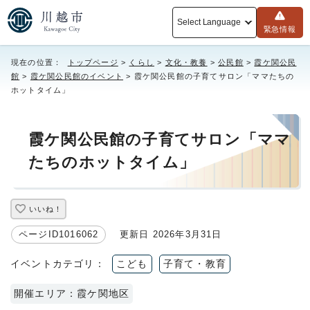
Select Language
緊急情報
現在の位置：
トップページ
>
くらし
>
文化・教養
>
公民館
>
霞ケ関公民
館
>
霞ケ関公民館のイベント
> 霞ケ関公民館の子育てサロン「ママたちの
ホットタイム」
霞ケ関公民館の子育てサロン「ママ
たちのホットタイム」
いいね！
ページID1016062
更新日 2026年3月31日
イベントカテゴリ：
こども
子育て・教育
開催エリア：霞ケ関地区