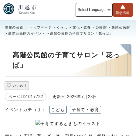
Select Language
緊急情報
現在の位置：
トップページ
>
くらし
>
文化・教養
>
公民館
>
高階公民館
>
高階公民館のイベント
> 高階公民館の子育てサロン「花っぱ」
高階公民館の子育てサロン「花っ
ぱ」
いいね！
ページID1017722
更新日 2026年7月28日
イベントカテゴリ：
こども
子育て・教育