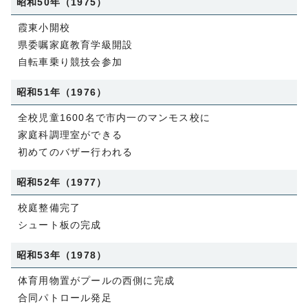
昭和50年（1975）
霞東小開校
県委嘱家庭教育学級開設
自転車乗り競技会参加
昭和51年（1976）
全校児童1600名で市内一のマンモス校に
家庭科調理室ができる
初めてのバザー行われる
昭和52年（1977）
校庭整備完了
シュート板の完成
昭和53年（1978）
体育用物置がプールの西側に完成
合同パトロール発足