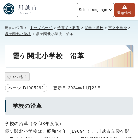
Select Language
緊急情報
現在の位置：
トップページ
>
子育て・教育
>
就学・学校
>
市立小学校
>
霞ケ関北小学校
> 霞ケ関北小学校 沿革
霞ケ関北小学校 沿革
いいね！
ページID1005262
更新日 2024年11月22日
学校の沿革
学校の沿革（令和3年度版）
霞ケ関北小学校は、昭和44年（1969年）、川越市立霞ケ関