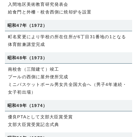
入間地区美術教育研究発表会
給食門と外柵・校舎西側に焼却炉を設置
昭和47年（1972）
町名変更により学校の所在住所が6丁目31番地の1となる
体育館兼講堂完成
昭和48年（1973）
南校舎（三階建て）竣工
プールの西側に屋外便所完成
ミニバスケットボール男女共全国大会へ（男子4年連続・
女子初出場）
昭和49年（1974）
優良PTAとして文部大臣賞受賞
文部大臣賞受賞記念式典