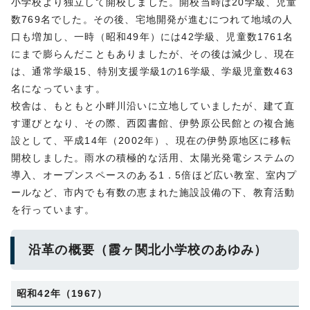
小学校より独立して開校しました。開校当時は20学級、児童
数769名でした。その後、宅地開発が進むにつれて地域の人
口も増加し、一時（昭和49年）には42学級、児童数1761名
にまで膨らんだこともありましたが、その後は減少し、現在
は、通常学級15、特別支援学級1の16学級、学級児童数463
名になっています。
校舎は、もともと小畔川沿いに立地していましたが、建て直
す運びとなり、その際、西図書館、伊勢原公民館との複合施
設として、平成14年（2002年）、現在の伊勢原地区に移転
開校しました。雨水の積極的な活用、太陽光発電システムの
導入、オープンスペースのある1．5倍ほど広い教室、室内プ
ールなど、市内でも有数の恵まれた施設設備の下、教育活動
を行っています。
沿革の概要（霞ヶ関北小学校のあゆみ）
昭和42年（1967）