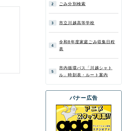
ごみ分別検索
市立川越高等学校
令和8年度家庭ごみ収集日程
表
市内循環バス「川越シャト
ル」時刻表・ルート案内
バナー広告