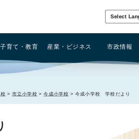
Select La
子育て・教育
産業・ビジネス
市政情報
学校
>
市立小学校
>
今成小学校
> 今成小学校 学校だより
り