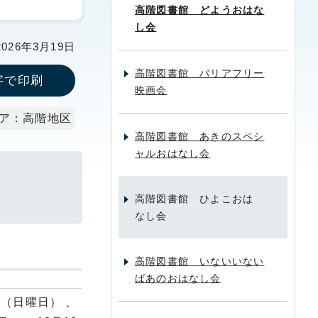
高階図書館 どようおはな
し会
26年3月19日
高階図書館 バリアフリー
字で印刷
映画会
ア：高階地区
高階図書館 あきのスペシ
ャルおはなし会
高階図書館 ひよこおは
なし会
高階図書館 いないいない
ばあのおはなし会
日（日曜日） 、