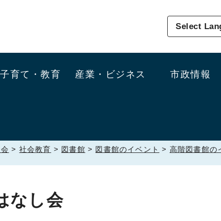
Select La
子育て・教育
産業・ビジネス
市政情報
員会
>
社会教育
>
図書館
>
図書館のイベント
>
高階図書館の
はなし会