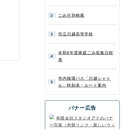
ごみ分別検索
市立川越高等学校
令和8年度家庭ごみ収集日程
表
市内循環バス「川越シャト
ル」時刻表・ルート案内
バナー広告