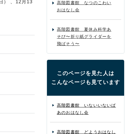
） 、12月13
高階図書館 なつのこわい
おはなし会
高階図書館 夏休み科学あ
そび〜折り紙グライダーを
飛ばそう〜
このページを見た人は
こんなページも見ています
高階図書館 いないいないば
あのおはなし会
高階図書館 どようおはなし