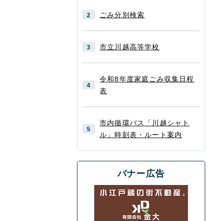
ごみ分別検索
市立川越高等学校
令和8年度家庭ごみ収集日程
表
市内循環バス「川越シャト
ル」時刻表・ルート案内
バナー広告