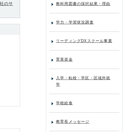
社のサ
教科用図書の採択結果・理由
学力・学習状況調査
リーディングDXスクール事業
育英資金
入学・転校・学区・区域外就
学
学校給食
教育長メッセージ