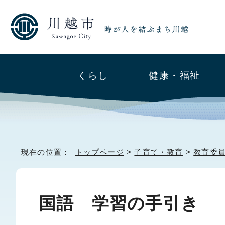
くらし
健康・福祉
現在の位置：
トップページ
>
子育て・教育
>
教育委
国語 学習の手引き