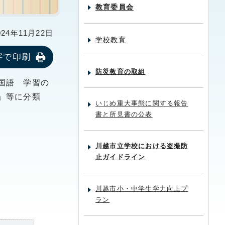
教育委員会
24年11月22日
学校教育
字で印刷
防災教育の取組
国語 学習の
」等に分類
いじめ重大事態に関する報告
書と所見書の公表
川越市立学校における盗撮防
止ガイドライン
川越市小・中学生学力向上プ
ラン