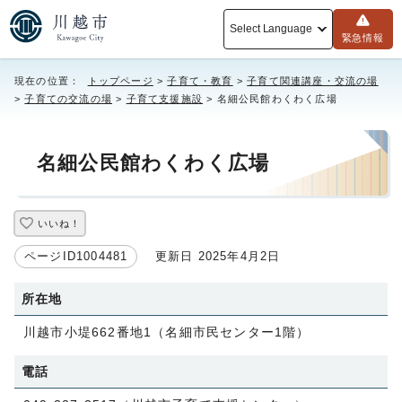
Select Language
緊急情報
現在の位置：
トップページ
>
子育て・教育
>
子育て関連講座・交流の場
>
子育ての交流の場
>
子育て支援施設
> 名細公民館わくわく広場
名細公民館わくわく広場
いいね！
ページID1004481
更新日 2025年4月2日
所在地
川越市小堤662番地1（名細市民センター1階）
電話