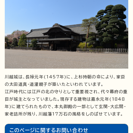
川越城は、長禄元年(1457年)に、上杉持朝の命により、家臣
の太田道真・道灌親子が築いたといわれています。
江戸時代には江戸の北の守りとして重要視され、代々幕府の重
臣が城主となっていました。現存する建物は嘉永元年(1848
年)に建てられたもので、本丸御殿の一部として玄関・大広間・
家老詰所が残り、川越藩17万石の風格をしのばせています。
このページに関する
お問い合わせ