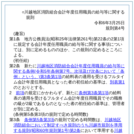
○川越地区消防組合会計年度任用職員の給与等に関する
規則
令和6年3月25日
規則第4号
(趣旨)
第1条
地方公務員法
(昭和25年法律第261号)
第22条の2第1項
に規定する会計年度任用職員の給与等に関する事項につい
ては、別に定めるもののほか、この規則の定めるところに
よる。
(初任給)
第2条
新たに
川越地区消防組合会計年度任用職員の給与等に
関する条例
(令和5年条例第7号。次項及び次条において「条
例」という。)
第3条第1項
の給料表の適用を受けるフルタイ
ム会計年度任用職員となった者の初任給の基準は、
別表第1
のとおりとする。
2
前項
の規定にかかわらず、新たに
条例第3条第1項
の給料
表の適用を受けるフルタイム会計年度任用職員でその職務
の級が2級であるものとなった者の初任給の基準は、管理者
が別に定める。
(条例第5条第3項の規則で定める時間数)
第3条
条例第5条第3項
の規則で定める時間数は、
川越地区
消防組合において制定すべき規則のうち川越市規則を準用
する規則
(昭和60年規則第1号)
第2条
において準用する
川越