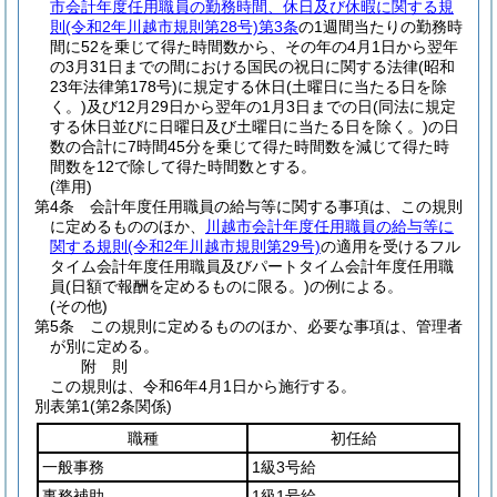
市会計年度任用職員の勤務時間、休日及び休暇に関する規
則
(令和2年川越市規則第28号)
第3条
の1週間当たりの勤務時
間に52を乗じて得た時間数から、その年の4月1日から翌年
の3月31日までの間における国民の祝日に関する法律
(昭和
23年法律第178号)
に規定する休日
(土曜日に当たる日を除
く。)
及び12月29日から翌年の1月3日までの日
(同法に規定
する休日並びに日曜日及び土曜日に当たる日を除く。)
の日
数の合計に7時間45分を乗じて得た時間数を減じて得た時
間数を12で除して得た時間数とする。
(準用)
第4条
会計年度任用職員の給与等に関する事項は、この規則
に定めるもののほか、
川越市会計年度任用職員の給与等に
関する規則
(令和2年川越市規則第29号)
の適用を受けるフル
タイム会計年度任用職員及びパートタイム会計年度任用職
員
(日額で報酬を定めるものに限る。)
の例による。
(その他)
第5条
この規則に定めるもののほか、必要な事項は、管理者
が別に定める。
附
則
この規則は、令和6年4月1日から施行する。
別表第1
(第2条関係)
職種
初任給
一般事務
1級3号給
事務補助
1級1号給