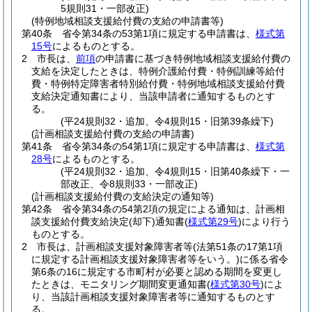
5規則31・一部改正)
(特例地域相談支援給付費の支給の申請書等)
第40条
省令第34条の53第1項に規定する申請書は、
様式第
15号
によるものとする。
2
市長は、
前項
の申請書に基づき特例地域相談支援給付費の
支給を決定したときは、特例介護給付費・特例訓練等給付
費・特例特定障害者特別給付費・特例地域相談支援給付費
支給決定通知書により、当該申請者に通知するものとす
る。
(平24規則32・追加、令4規則15・旧第39条繰下)
(計画相談支援給付費の支給の申請書)
第41条
省令第34条の54第1項に規定する申請書は、
様式第
28号
によるものとする。
(平24規則32・追加、令4規則15・旧第40条繰下・一
部改正、令8規則33・一部改正)
(計画相談支援給付費の支給決定の通知等)
第42条
省令第34条の54第2項の規定による通知は、計画相
談支援給付費支給決定
(却下)
通知書
(
様式第29号
)
により行う
ものとする。
2
市長は、計画相談支援対象障害者等
(法第51条の17第1項
に規定する計画相談支援対象障害者等をいう。)
に係る省令
第6条の16に規定する市町村が必要と認める期間を変更し
たときは、モニタリング期間変更通知書
(
様式第30号
)
によ
り、当該計画相談支援対象障害者等に通知するものとす
る。