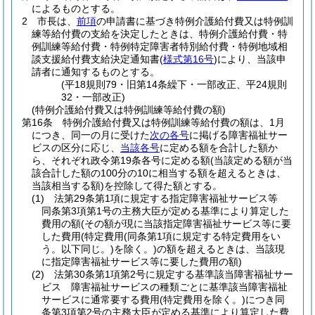
によるものとする。
2
市長は、
前項
の申請書に基づき特例介護給付費又は特例訓
練等給付費の支給を決定したときは、特例介護給付費・特
例訓練等給付費・特例特定障害者特別給付費・特例地域相
談支援給付費支給決定通知書
(
様式第16号
)
により、当該申
請者に通知するものとする。
(平18規則79・旧第14条繰下・一部改正、平24規則
32・一部改正)
(特例介護給付費又は特例訓練等給付費の額)
第16条
特例介護給付費又は特例訓練等給付費の額は、1月
につき、同一の月に受けた
次の各号
に掲げる障害福祉サー
ビスの区分に応じ、
当該各号
に定める額を合計した額か
ら、それぞれ政令第19条各号に定める額
(当該定める額が当
該合計した額の100分の10に相当する額を超えるときは、
当該相当する額)
を控除して得た額とする。
(1)
法第29条第1項に規定する指定障害福祉サービス等
同条第3項第1号の主務大臣が定める基準により算定した
費用の額
(その額が現に当該指定障害福祉サービス等に要
した費用
(特定費用
(同条第1項に規定する特定費用をい
う。以下同じ。)
を除く。)
の額を超えるときは、当該現
に指定障害福祉サービス等に要した費用の額)
(2)
法第30条第1項第2号に規定する基準該当障害福祉サー
ビス 障害福祉サービスの種類ごとに基準該当障害福祉
サービスに通常要する費用
(特定費用を除く。)
につき同
条第3項第2号の主務大臣が定める基準により算定した費