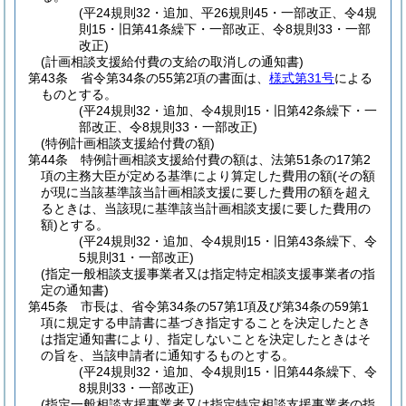
(平24規則32・追加、平26規則45・一部改正、令4規
則15・旧第41条繰下・一部改正、令8規則33・一部
改正)
(計画相談支援給付費の支給の取消しの通知書)
第43条
省令第34条の55第2項の書面は、
様式第31号
による
ものとする。
(平24規則32・追加、令4規則15・旧第42条繰下・一
部改正、令8規則33・一部改正)
(特例計画相談支援給付費の額)
第44条
特例計画相談支援給付費の額は、法第51条の17第2
項の主務大臣が定める基準により算定した費用の額
(その額
が現に当該基準該当計画相談支援に要した費用の額を超え
るときは、当該現に基準該当計画相談支援に要した費用の
額)
とする。
(平24規則32・追加、令4規則15・旧第43条繰下、令
5規則31・一部改正)
(指定一般相談支援事業者又は指定特定相談支援事業者の指
定の通知書)
第45条
市長は、省令第34条の57第1項及び第34条の59第1
項に規定する申請書に基づき指定することを決定したとき
は指定通知書により、指定しないことを決定したときはそ
の旨を、当該申請者に通知するものとする。
(平24規則32・追加、令4規則15・旧第44条繰下、令
8規則33・一部改正)
(指定一般相談支援事業者又は指定特定相談支援事業者の指