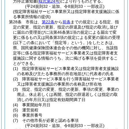
力停止通知書
(
様式第24号
)
により行うものとする。
(平24規則32・追加、令8規則33・一部改正)
(指定障害福祉サービス事業所又は指定障害者支援施設に係
る事業所情報の提供)
第28条
市長は、
第22条
から
前条
までの規定による指定、指
定の変更、指定の更新、指定の辞退及び指定の取消し並び
に届出の受理並びに法第46条第1項の規定による届出で変
更に係るもの又は同条第3項の規定による変更の届出の受理
(以下この条において「指定等」という。)
をしたときは、
県、国民健康保険団体連合会その他の機関に対し、当該指
定等に係る指定障害福祉サービス事業者又は指定障害者支
援施設に関する情報のうち、次に掲げる事項を提供するこ
とができる。
(1)
指定障害福祉サービス事業者又は指定障害者支援施設
の名称及び主たる事務所の所在地並びに代表者の氏名
(2)
障害福祉サービス事業を行う障害福祉サービス事業者
又は障害者支援施設の事業所の名称及び所在地
(3)
指定、指定の変更、指定の更新、事項の変更、事業の
廃止、休止若しくは再開、指定の辞退若しくは指定の取
消しの年月日又は指定有効期間満了日
(4)
事業開始年月日
(5)
運営規程
(6)
事業所番号
(7)
その他市長が必要と認める事項
(平24規則32・追加、令8規則33・一部改正)