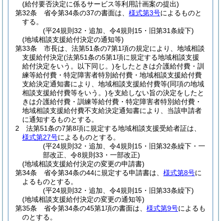
(給付要否決定に係るサービス等利用計画案の提出)
第32条
省令第34条の37の書面は、
様式第3号
によるものと
する。
(平24規則32・追加、令4規則15・旧第31条繰下)
(地域相談支援給付決定の通知等)
第33条
市長は、法第51条の7第1項の規定により、地域相談
支援給付決定
(法第51条の5第1項に規定する地域相談支援
給付決定をいう。以下同じ。)
をしたときは介護給付費・訓
練等給付費・特定障害者特別給付費・地域相談支援給付費
支給決定通知書により、地域相談支援給付費等
(同項の地域
相談支援給付費等をいう。)
を支給しない旨の決定をしたと
きは介護給付費・訓練等給付費・特定障害者特別給付費・
地域相談支援給付費不支給決定通知書により、当該申請者
に通知するものとする。
2
法第51条の7第8項に規定する地域相談支援受給者証は、
様式第27号
によるものとする。
(平24規則32・追加、令4規則15・旧第32条繰下・一
部改正、令8規則33・一部改正)
(地域相談支援給付決定の変更の申請書)
第34条
省令第34条の44に規定する申請書は、
様式第8号
に
よるものとする。
(平24規則32・追加、令4規則15・旧第33条繰下)
(地域相談支援給付決定の変更の通知等)
第35条
省令第34条の45第1項の書面は、
様式第9号
によるも
のとする。