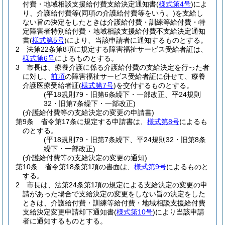
付費・地域相談支援給付費支給決定通知書
(
様式第4号
)
によ
り、介護給付費等
(同項の介護給付費等をいう。)
を支給し
ない旨の決定をしたときは介護給付費・訓練等給付費・特
定障害者特別給付費・地域相談支援給付費不支給決定通知
書
(
様式第5号
)
により、当該申請者に通知するものとする。
2
法第22条第8項に規定する障害福祉サービス受給者証は、
様式第6号
によるものとする。
3
市長は、療養介護に係る介護給付費の支給決定を行った者
に対し、
前項
の障害福祉サービス受給者証に併せて、療養
介護医療受給者証
(
様式第7号
)
を交付するものとする。
(平18規則79・旧第6条繰下・一部改正、平24規則
32・旧第7条繰下・一部改正)
(介護給付費等の支給決定の変更の申請書)
第9条
省令第17条に規定する申請書は、
様式第8号
によるも
のとする。
(平18規則79・旧第7条繰下、平24規則32・旧第8条
繰下・一部改正)
(介護給付費等の支給決定の変更の通知)
第10条
省令第18条第1項の書面は、
様式第9号
によるものと
する。
2
市長は、法第24条第1項の規定による支給決定の変更の申
請があった場合で支給決定の変更をしない旨の決定をした
ときは、介護給付費・訓練等給付費・地域相談支援給付費
支給決定変更申請却下通知書
(
様式第10号
)
により当該申請
者に通知するものとする。