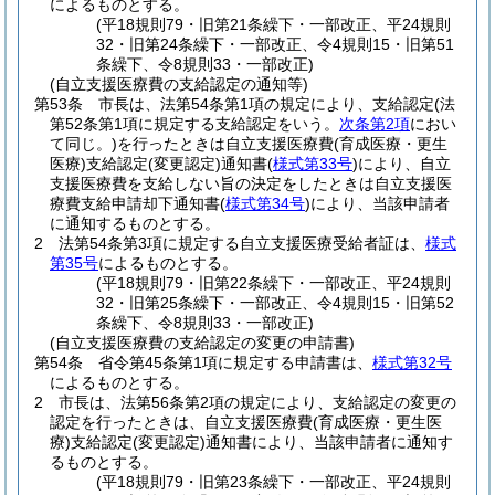
によるものとする。
(平18規則79・旧第21条繰下・一部改正、平24規則
32・旧第24条繰下・一部改正、令4規則15・旧第51
条繰下、令8規則33・一部改正)
(自立支援医療費の支給認定の通知等)
第53条
市長は、法第54条第1項の規定により、支給認定
(法
第52条第1項に規定する支給認定をいう。
次条第2項
におい
て同じ。)
を行ったときは自立支援医療費
(育成医療・更生
医療)
支給認定
(変更認定)
通知書
(
様式第33号
)
により、自立
支援医療費を支給しない旨の決定をしたときは自立支援医
療費支給申請却下通知書
(
様式第34号
)
により、当該申請者
に通知するものとする。
2
法第54条第3項に規定する自立支援医療受給者証は、
様式
第35号
によるものとする。
(平18規則79・旧第22条繰下・一部改正、平24規則
32・旧第25条繰下・一部改正、令4規則15・旧第52
条繰下、令8規則33・一部改正)
(自立支援医療費の支給認定の変更の申請書)
第54条
省令第45条第1項に規定する申請書は、
様式第32号
によるものとする。
2
市長は、法第56条第2項の規定により、支給認定の変更の
認定を行ったときは、自立支援医療費
(育成医療・更生医
療)
支給認定
(変更認定)
通知書により、当該申請者に通知す
るものとする。
(平18規則79・旧第23条繰下・一部改正、平24規則