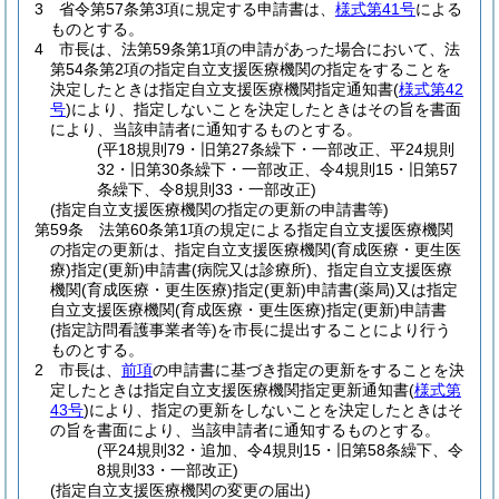
3
省令第57条第3項に規定する申請書は、
様式第41号
による
ものとする。
4
市長は、法第59条第1項の申請があった場合において、法
第54条第2項の指定自立支援医療機関の指定をすることを
決定したときは指定自立支援医療機関指定通知書
(
様式第42
号
)
により、指定しないことを決定したときはその旨を書面
により、当該申請者に通知するものとする。
(平18規則79・旧第27条繰下・一部改正、平24規則
32・旧第30条繰下・一部改正、令4規則15・旧第57
条繰下、令8規則33・一部改正)
(指定自立支援医療機関の指定の更新の申請書等)
第59条
法第60条第1項の規定による指定自立支援医療機関
の指定の更新は、指定自立支援医療機関
(育成医療・更生医
療)
指定
(更新)
申請書
(病院又は診療所)
、指定自立支援医療
機関
(育成医療・更生医療)
指定
(更新)
申請書
(薬局)
又は指定
自立支援医療機関
(育成医療・更生医療)
指定
(更新)
申請書
(指定訪問看護事業者等)
を市長に提出することにより行う
ものとする。
2
市長は、
前項
の申請書に基づき指定の更新をすることを決
定したときは指定自立支援医療機関指定更新通知書
(
様式第
43号
)
により、指定の更新をしないことを決定したときはそ
の旨を書面により、当該申請者に通知するものとする。
(平24規則32・追加、令4規則15・旧第58条繰下、令
8規則33・一部改正)
(指定自立支援医療機関の変更の届出)