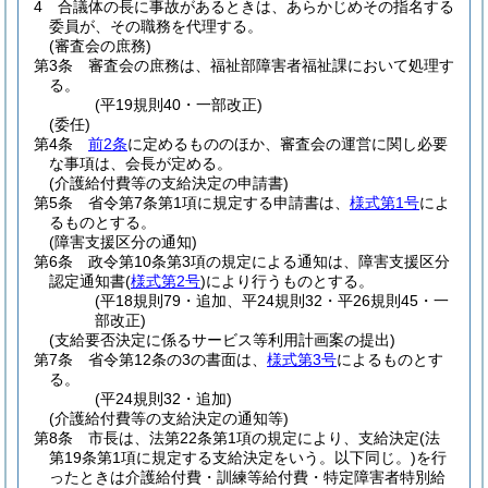
4
合議体の長に事故があるときは、あらかじめその指名する
委員が、その職務を代理する。
(審査会の庶務)
第3条
審査会の庶務は、福祉部障害者福祉課において処理す
る。
(平19規則40・一部改正)
(委任)
第4条
前2条
に定めるもののほか、審査会の運営に関し必要
な事項は、会長が定める。
(介護給付費等の支給決定の申請書)
第5条
省令第7条第1項に規定する申請書は、
様式第1号
によ
るものとする。
(障害支援区分の通知)
第6条
政令第10条第3項の規定による通知は、障害支援区分
認定通知書
(
様式第2号
)
により行うものとする。
(平18規則79・追加、平24規則32・平26規則45・一
部改正)
(支給要否決定に係るサービス等利用計画案の提出)
第7条
省令第12条の3の書面は、
様式第3号
によるものとす
る。
(平24規則32・追加)
(介護給付費等の支給決定の通知等)
第8条
市長は、法第22条第1項の規定により、支給決定
(法
第19条第1項に規定する支給決定をいう。以下同じ。)
を行
ったときは介護給付費・訓練等給付費・特定障害者特別給