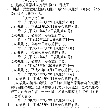
〔次のよう〕略
(川越市児童福祉法施行細則の一部改正)
6
川越市児童福祉法施行細則
(平成15年規則第97号)
の一部を
次のように改正する。
〔次のよう〕略
附
則
(平成18年9月29日
規則第79号)
この規則は、平成18年10月1日から施行する。
附
則
(平成19年4月2日
規則第40号)
この規則は、公布の日から施行する。
附
則
(平成19年11月1日
規則第55号)
この規則は、公布の日から施行する。
附
則
(平成21年7月28日
規則第47号)
この規則は、公布の日から施行する。
附
則
(平成22年4月1日
規則第40号)
この規則は、公布の日から施行する。
附
則
(平成23年9月30日
規則第41号)
この規則は、平成23年10月1日から施行する。
附
則
(平成24年3月30日
規則第32号)
1
この規則は、平成24年4月1日から施行する。
2
この規則の施行の際現に改正前の川越市障害者自立支援法
施行細則の規定により作成されている用紙は、この規則の
規定にかかわらず、当分の間、所要の調整をして使用する
ことができる。
附
則
(平成25年3月29日
規則第53号)
1
この規則は、平成25年4月1日から施行する。