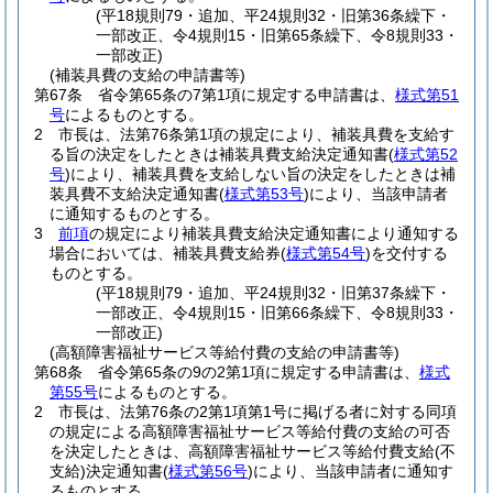
(平18規則79・追加、平24規則32・旧第36条繰下・
一部改正、令4規則15・旧第65条繰下、令8規則33・
一部改正)
(補装具費の支給の申請書等)
第67条
省令第65条の7第1項に規定する申請書は、
様式第51
号
によるものとする。
2
市長は、法第76条第1項の規定により、補装具費を支給す
る旨の決定をしたときは補装具費支給決定通知書
(
様式第52
号
)
により、補装具費を支給しない旨の決定をしたときは補
装具費不支給決定通知書
(
様式第53号
)
により、当該申請者
に通知するものとする。
3
前項
の規定により補装具費支給決定通知書により通知する
場合においては、補装具費支給券
(
様式第54号
)
を交付する
ものとする。
(平18規則79・追加、平24規則32・旧第37条繰下・
一部改正、令4規則15・旧第66条繰下、令8規則33・
一部改正)
(高額障害福祉サービス等給付費の支給の申請書等)
第68条
省令第65条の9の2第1項に規定する申請書は、
様式
第55号
によるものとする。
2
市長は、法第76条の2第1項第1号に掲げる者に対する同項
の規定による高額障害福祉サービス等給付費の支給の可否
を決定したときは、高額障害福祉サービス等給付費支給
(不
支給)
決定通知書
(
様式第56号
)
により、当該申請者に通知す
るものとする。