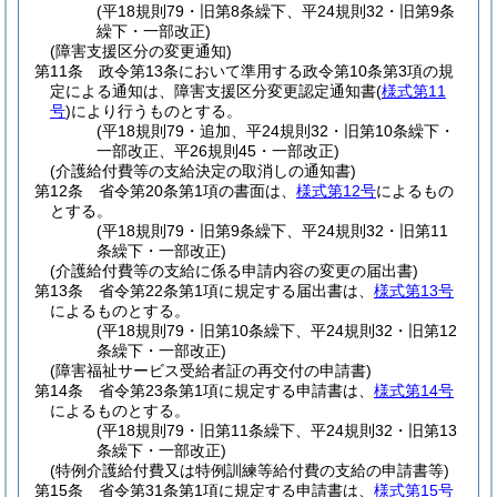
(平18規則79・旧第8条繰下、平24規則32・旧第9条
繰下・一部改正)
(障害支援区分の変更通知)
第11条
政令第13条において準用する政令第10条第3項の規
定による通知は、障害支援区分変更認定通知書
(
様式第11
号
)
により行うものとする。
(平18規則79・追加、平24規則32・旧第10条繰下・
一部改正、平26規則45・一部改正)
(介護給付費等の支給決定の取消しの通知書)
第12条
省令第20条第1項の書面は、
様式第12号
によるもの
とする。
(平18規則79・旧第9条繰下、平24規則32・旧第11
条繰下・一部改正)
(介護給付費等の支給に係る申請内容の変更の届出書)
第13条
省令第22条第1項に規定する届出書は、
様式第13号
によるものとする。
(平18規則79・旧第10条繰下、平24規則32・旧第12
条繰下・一部改正)
(障害福祉サービス受給者証の再交付の申請書)
第14条
省令第23条第1項に規定する申請書は、
様式第14号
によるものとする。
(平18規則79・旧第11条繰下、平24規則32・旧第13
条繰下・一部改正)
(特例介護給付費又は特例訓練等給付費の支給の申請書等)
第15条
省令第31条第1項に規定する申請書は、
様式第15号