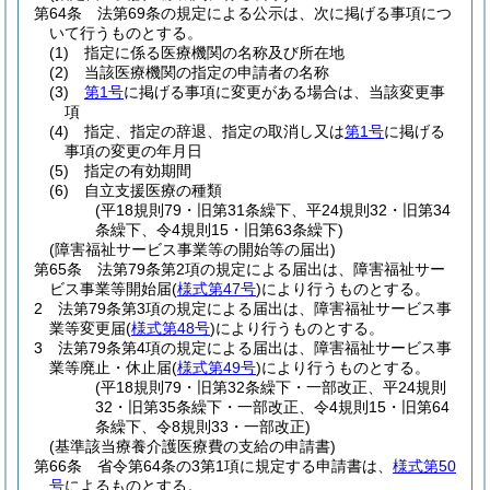
第64条
法第69条の規定による公示は、次に掲げる事項につ
いて行うものとする。
(1)
指定に係る医療機関の名称及び所在地
(2)
当該医療機関の指定の申請者の名称
(3)
第1号
に掲げる事項に変更がある場合は、当該変更事
項
(4)
指定、指定の辞退、指定の取消し又は
第1号
に掲げる
事項の変更の年月日
(5)
指定の有効期間
(6)
自立支援医療の種類
(平18規則79・旧第31条繰下、平24規則32・旧第34
条繰下、令4規則15・旧第63条繰下)
(障害福祉サービス事業等の開始等の届出)
第65条
法第79条第2項の規定による届出は、障害福祉サー
ビス事業等開始届
(
様式第47号
)
により行うものとする。
2
法第79条第3項の規定による届出は、障害福祉サービス事
業等変更届
(
様式第48号
)
により行うものとする。
3
法第79条第4項の規定による届出は、障害福祉サービス事
業等廃止・休止届
(
様式第49号
)
により行うものとする。
(平18規則79・旧第32条繰下・一部改正、平24規則
32・旧第35条繰下・一部改正、令4規則15・旧第64
条繰下、令8規則33・一部改正)
(基準該当療養介護医療費の支給の申請書)
第66条
省令第64条の3第1項に規定する申請書は、
様式第50
号
によるものとする。