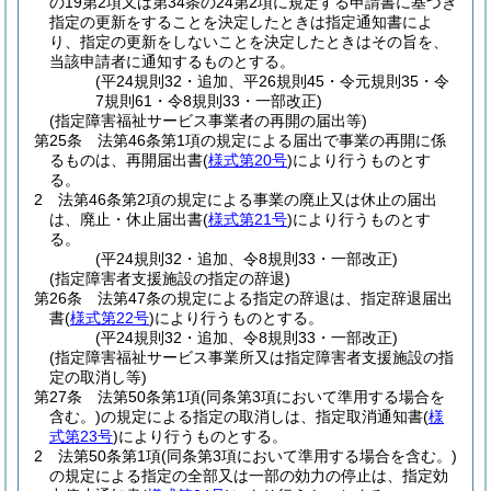
の19第2項又は第34条の24第2項に規定する申請書に基づき
指定の更新をすることを決定したときは指定通知書によ
り、指定の更新をしないことを決定したときはその旨を、
当該申請者に通知するものとする。
(平24規則32・追加、平26規則45・令元規則35・令
7規則61・令8規則33・一部改正)
(指定障害福祉サービス事業者の再開の届出等)
第25条
法第46条第1項の規定による届出で事業の再開に係
るものは、再開届出書
(
様式第20号
)
により行うものとす
る。
2
法第46条第2項の規定による事業の廃止又は休止の届出
は、廃止・休止届出書
(
様式第21号
)
により行うものとす
る。
(平24規則32・追加、令8規則33・一部改正)
(指定障害者支援施設の指定の辞退)
第26条
法第47条の規定による指定の辞退は、指定辞退届出
書
(
様式第22号
)
により行うものとする。
(平24規則32・追加、令8規則33・一部改正)
(指定障害福祉サービス事業所又は指定障害者支援施設の指
定の取消し等)
第27条
法第50条第1項
(同条第3項において準用する場合を
含む。)
の規定による指定の取消しは、指定取消通知書
(
様
式第23号
)
により行うものとする。
2
法第50条第1項
(同条第3項において準用する場合を含む。)
の規定による指定の全部又は一部の効力の停止は、指定効