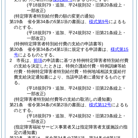
(平18規則79・追加、平24規則32・旧第20条繰上・
一部改正)
(特定障害者特別給付費の額の変更の通知)
第19条
省令第34条の5第1項の書面は、
様式第9号
によるも
のとする。
(平18規則79・追加、平24規則32・旧第21条繰上・
一部改正)
(特例特定障害者特別給付費の支給の申請書等)
第20条
省令第34条の4第1項に規定する申請書は、
様式第15
号
によるものとする。
2
市長は、
前項
の申請書に基づき特例特定障害者特別給付費
の支給を決定したときは、特例介護給付費・特例訓練等給
付費・特例特定障害者特別給付費・特例地域相談支援給付
費支給決定通知書により、当該申請者に通知するものとす
る。
(平18規則79・追加、平24規則32・旧第22条繰上・
一部改正)
(特定障害者特別給付費等の支給の取消しの通知書)
第21条
省令第34条の6第2項の書面は、
様式第12号
によるも
のとする。
(平18規則79・追加、平24規則32・旧第23条繰上・
一部改正)
(指定障害福祉サービス事業者又は指定障害者支援施設の指
定の通知書)