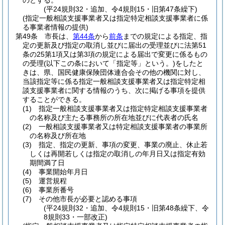
のとする。
(平24規則32・追加、令4規則15・旧第47条繰下)
(指定一般相談支援事業者又は指定特定相談支援事業者に係
る事業者情報の提供)
第49条
市長は、
第44条
から
前条
までの規定による指定、指
定の更新及び指定の取消し並びに届出の受理並びに法第51
条の25第1項又は第3項の規定による届出で変更に係るもの
の受理
(以下この条において「指定等」という。)
をしたと
きは、県、国民健康保険団体連合会その他の機関に対し、
当該指定等に係る指定一般相談支援事業者又は指定特定相
談支援事業者に関する情報のうち、次に掲げる事項を提供
することができる。
(1)
指定一般相談支援事業者又は指定特定相談支援事業者
の名称及び主たる事務所の所在地並びに代表者の氏名
(2)
一般相談支援事業者又は特定相談支援事業者の事業所
の名称及び所在地
(3)
指定、指定の更新、事項の変更、事業の廃止、休止若
しくは再開若しくは指定の取消しの年月日又は指定有効
期間満了日
(4)
事業開始年月日
(5)
運営規程
(6)
事業所番号
(7)
その他市長が必要と認める事項
(平24規則32・追加、令4規則15・旧第48条繰下、令
8規則33・一部改正)