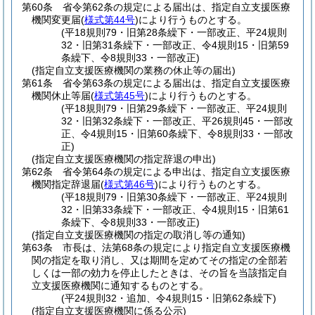
第60条
省令第62条の規定による届出は、指定自立支援医療
機関変更届
(
様式第44号
)
により行うものとする。
(平18規則79・旧第28条繰下・一部改正、平24規則
32・旧第31条繰下・一部改正、令4規則15・旧第59
条繰下、令8規則33・一部改正)
(指定自立支援医療機関の業務の休止等の届出)
第61条
省令第63条の規定による届出は、指定自立支援医療
機関休止等届
(
様式第45号
)
により行うものとする。
(平18規則79・旧第29条繰下・一部改正、平24規則
32・旧第32条繰下・一部改正、平26規則45・一部改
正、令4規則15・旧第60条繰下、令8規則33・一部改
正)
(指定自立支援医療機関の指定辞退の申出)
第62条
省令第64条の規定による申出は、指定自立支援医療
機関指定辞退届
(
様式第46号
)
により行うものとする。
(平18規則79・旧第30条繰下・一部改正、平24規則
32・旧第33条繰下・一部改正、令4規則15・旧第61
条繰下、令8規則33・一部改正)
(指定自立支援医療機関の指定の取消し等の通知)
第63条
市長は、法第68条の規定により指定自立支援医療機
関の指定を取り消し、又は期間を定めてその指定の全部若
しくは一部の効力を停止したときは、その旨を当該指定自
立支援医療機関に通知するものとする。
(平24規則32・追加、令4規則15・旧第62条繰下)
(指定自立支援医療機関に係る公示)