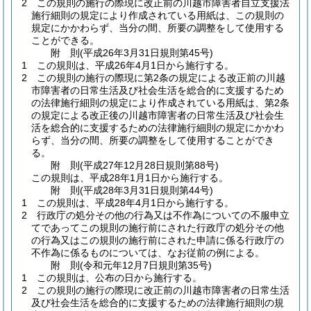
2
この規則の施行の際現に改正前の川越市障害者自立支援法
施行細則の規定により作成されている用紙は、この規則の
規定にかかわらず、当分の間、所要の調整をして使用する
ことができる。
附
則
(平成26年3月31日
規則第45号)
1
この規則は、平成26年4月1日から施行する。
2
この規則の施行の際現に第2条の規定による改正前の川越
市障害者の日常生活及び社会生活を総合的に支援するため
の法律施行細則の規定により作成されている用紙は、第2条
の規定による改正後の川越市障害者の日常生活及び社会生
活を総合的に支援するための法律施行細則の規定にかかわ
らず、当分の間、所要の調整をして使用することができ
る。
附
則
(平成27年12月28日
規則第88号)
この規則は、平成28年1月1日から施行する。
附
則
(平成28年3月31日
規則第44号)
1
この規則は、平成28年4月1日から施行する。
2
行政庁の処分その他の行為又は不作為についての不服申立
てであってこの規則の施行前にされた行政庁の処分その他
の行為又はこの規則の施行前にされた申請に係る行政庁の
不作為に係るものについては、なお従前の例による。
附
則
(令和元年12月7日
規則第35号)
1
この規則は、公布の日から施行する。
2
この規則の施行の際現に改正前の川越市障害者の日常生活
及び社会生活を総合的に支援するための法律施行細則の規