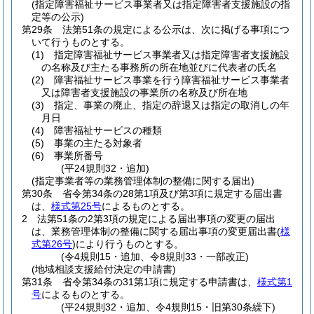
(指定障害福祉サービス事業者又は指定障害者支援施設の指
定等の公示)
第29条
法第51条の規定による公示は、次に掲げる事項につ
いて行うものとする。
(1)
指定障害福祉サービス事業者又は指定障害者支援施設
の名称及び主たる事務所の所在地並びに代表者の氏名
(2)
障害福祉サービス事業を行う障害福祉サービス事業者
又は障害者支援施設の事業所の名称及び所在地
(3)
指定、事業の廃止、指定の辞退又は指定の取消しの年
月日
(4)
障害福祉サービスの種類
(5)
事業の主たる対象者
(6)
事業所番号
(平24規則32・追加)
(指定事業者等の業務管理体制の整備に関する届出)
第30条
省令第34条の28第1項及び第3項に規定する届出書
は、
様式第25号
によるものとする。
2
法第51条の2第3項の規定による届出事項の変更の届出
は、業務管理体制の整備に関する届出事項の変更届出書
(
様
式第26号
)
により行うものとする。
(令4規則15・追加、令8規則33・一部改正)
(地域相談支援給付決定の申請書)
第31条
省令第34条の31第1項に規定する申請書は、
様式第1
号
によるものとする。
(平24規則32・追加、令4規則15・旧第30条繰下)