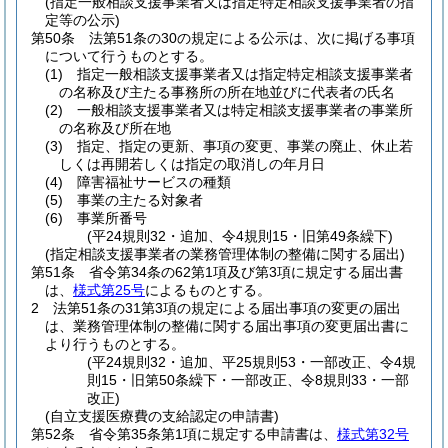
(指定一般相談支援事業者又は指定特定相談支援事業者の指
定等の公示)
第50条
法第51条の30の規定による公示は、次に掲げる事項
について行うものとする。
(1)
指定一般相談支援事業者又は指定特定相談支援事業者
の名称及び主たる事務所の所在地並びに代表者の氏名
(2)
一般相談支援事業者又は特定相談支援事業者の事業所
の名称及び所在地
(3)
指定、指定の更新、事項の変更、事業の廃止、休止若
しくは再開若しくは指定の取消しの年月日
(4)
障害福祉サービスの種類
(5)
事業の主たる対象者
(6)
事業所番号
(平24規則32・追加、令4規則15・旧第49条繰下)
(指定相談支援事業者の業務管理体制の整備に関する届出)
第51条
省令第34条の62第1項及び第3項に規定する届出書
は、
様式第25号
によるものとする。
2
法第51条の31第3項の規定による届出事項の変更の届出
は、業務管理体制の整備に関する届出事項の変更届出書に
より行うものとする。
(平24規則32・追加、平25規則53・一部改正、令4規
則15・旧第50条繰下・一部改正、令8規則33・一部
改正)
(自立支援医療費の支給認定の申請書)
第52条
省令第35条第1項に規定する申請書は、
様式第32号