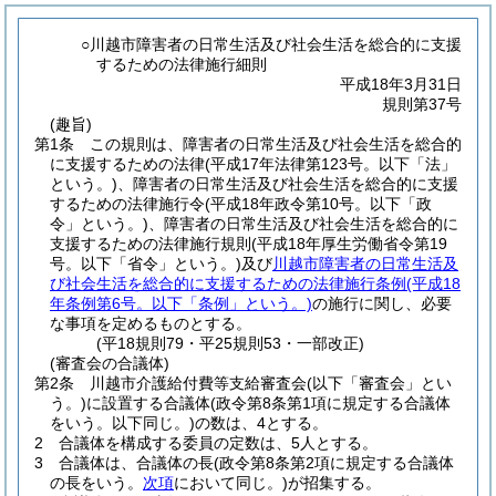
○川越市障害者の日常生活及び社会生活を総合的に支援
するための法律施行細則
平成18年3月31日
規則第37号
(趣旨)
第1条
この規則は、障害者の日常生活及び社会生活を総合的
に支援するための法律
(平成17年法律第123号。以下「法」
という。)
、障害者の日常生活及び社会生活を総合的に支援
するための法律施行令
(平成18年政令第10号。以下「政
令」という。)
、障害者の日常生活及び社会生活を総合的に
支援するための法律施行規則
(平成18年厚生労働省令第19
号。以下「省令」という。)
及び
川越市障害者の日常生活及
び社会生活を総合的に支援するための法律施行条例
(平成18
年条例第6号。以下「条例」という。)
の施行に関し、必要
な事項を定めるものとする。
(平18規則79・平25規則53・一部改正)
(審査会の合議体)
第2条
川越市介護給付費等支給審査会
(以下「審査会」とい
う。)
に設置する合議体
(政令第8条第1項に規定する合議体
をいう。以下同じ。)
の数は、4とする。
2
合議体を構成する委員の定数は、5人とする。
3
合議体は、合議体の長
(政令第8条第2項に規定する合議体
の長をいう。
次項
において同じ。)
が招集する。