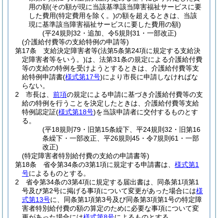
用の額
(その額が現に当該基準該当障害福祉サービスに要
した費用
(特定費用を除く。)
の額を超えるときは、当該
現に基準該当障害福祉サービスに要した費用の額)
(平24規則32・追加、令5規則31・一部改正)
(介護給付費等の支給特例の申請等)
第17条
支給決定障害者等
(法第5条第24項に規定する支給決
定障害者等をいう。)
は、法第31条の規定による介護給付費
等の支給の特例を受けようとするときは、介護給付費等支
給特例申請書
(
様式第17号
)
により市長に申請しなければな
らない。
2
市長は、
前項
の規定による申請に基づき介護給付費等の支
給の特例を行うことを決定したときは、介護給付費等支給
特例認定証
(
様式第18号
)
を当該申請者に交付するものとす
る。
(平18規則79・旧第15条繰下、平24規則32・旧第16
条繰下・一部改正、平26規則45・令7規則61・一部
改正)
(特定障害者特別給付費の支給の申請書等)
第18条
省令第34条の3第1項に規定する申請書は、
様式第1
号
によるものとする。
2
省令第34条の3第4項に規定する届出書は、同条第1項第1
号及び第2号に掲げる事項について変更があった場合には
様
式第13号
に、同条第1項第3号及び同条第3項第1号の特定障
害者特別給付費の額の算定のために必要な事項について変
更があった場合には
様式第8号
によるものとする。