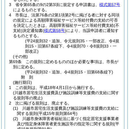
3
省令第65条の9の2第3項に規定する申請書は、
様式第57号
によるものとする。
4
市長は、法第76条の2第1項第2号に掲げる者に対する同項
の規定による高額障害福祉サービス等給付費の支給の可否
を決定したときは、高額障害福祉サービス等給付費支給
(不
支給)
決定通知書
(
様式第58号
)
により、当該申請者に通知す
るものとする。
(平24規則32・追加、令元規則35・一部改正、令4規
則15・旧第67条繰下、令4規則70・令8規則33・一
部改正)
(その他)
第69条
この規則に定めるもののほか必要な事項は、市長が
別に定める。
(平24規則32・追加、令4規則15・旧第68条繰下)
附
則
(施行期日)
1
この規則は、平成18年4月1日から施行する。
(川越市居宅生活支援費及び施設訓練等支援費の支給に関す
る規則等の廃止)
2
次に掲げる規則は、廃止する。
(1)
川越市居宅生活支援費及び施設訓練等支援費の支給に
関する規則
(平成15年規則第64号)
(2)
川越市身体障害者福祉法に基づく指定居宅支援事業者
及び指定身体障害者更生施設等の指定等に関する規則
(平