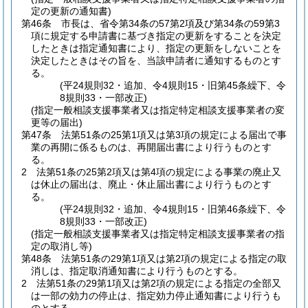
定の更新の通知書)
第46条
市長は、省令第34条の57第2項及び第34条の59第3
項に規定する申請書に基づき指定の更新をすることを決定
したときは指定通知書により、指定の更新をしないことを
決定したときはその旨を、当該申請者に通知するものとす
る。
(平24規則32・追加、令4規則15・旧第45条繰下、令
8規則33・一部改正)
(指定一般相談支援事業者又は指定特定相談支援事業者の変
更等の届出)
第47条
法第51条の25第1項又は第3項の規定による届出で事
業の再開に係るものは、再開届出書により行うものとす
る。
2
法第51条の25第2項又は第4項の規定による事業の廃止又
は休止の届出は、廃止・休止届出書により行うものとす
る。
(平24規則32・追加、令4規則15・旧第46条繰下、令
8規則33・一部改正)
(指定一般相談支援事業者又は指定特定相談支援事業者の指
定の取消し等)
第48条
法第51条の29第1項又は第2項の規定による指定の取
消しは、指定取消通知書により行うものとする。
2
法第51条の29第1項又は第2項の規定による指定の全部又
は一部の効力の停止は、指定効力停止通知書により行うも