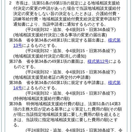
2
市長は、法第51条の9第1項の規定による地域相談支援給
付決定の変更の申請があった場合で当該地域相談支援給付
決定の変更をしない旨の決定をしたときは、介護給付費・
訓練等給付費・地域相談支援給付費支給決定変更申請却下
通知書により、当該申請者に通知するものとする。
(平24規則32・追加、令4規則15・旧第34条繰下)
(地域相談支援給付決定に係る事項の変更の届出書)
第36条
省令第34条の48第1項に規定する届出書は、
様式第
13号
によるものとする。
(平24規則32・追加、令4規則15・旧第35条繰下)
(地域相談支援給付決定の取消しの通知)
第37条
省令第34条の49第1項の書面は、
様式第12号
による
ものとする。
(平24規則32・追加、令4規則15・旧第36条繰下)
(地域相談支援受給者証の再交付の申請書)
第38条
省令第34条の50第1項に規定する申請書は、
様式第
14号
によるものとする。
(平24規則32・追加、令4規則15・旧第37条繰下)
(特例地域相談支援給付費の額)
第39条
特例地域相談支援給付費の額は、法第51条の14第3
項の主務大臣が定める基準により算定した費用の額
(その額
が現に当該指定地域相談支援に要した費用の額を超えると
きは、当該現に指定地域相談支援に要した費用の額)
とす
る。
(平24規則32・追加、令4規則15・旧第38条繰下、令