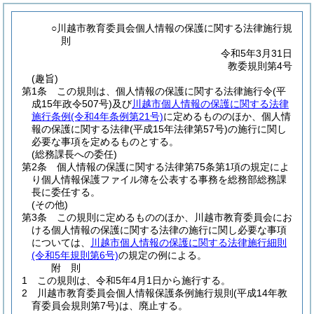
○川越市教育委員会個人情報の保護に関する法律施行規
則
令和5年3月31日
教委規則第4号
(趣旨)
第1条
この規則は、個人情報の保護に関する法律施行令
(平
成15年政令507号)
及び
川越市個人情報の保護に関する法律
施行条例
(令和4年条例第21号)
に定めるもののほか、個人情
報の保護に関する法律
(平成15年法律第57号)
の施行に関し
必要な事項を定めるものとする。
(総務課長への委任)
第2条
個人情報の保護に関する法律第75条第1項の規定によ
り個人情報保護ファイル簿を公表する事務を総務部総務課
長に委任する。
(その他)
第3条
この規則に定めるもののほか、川越市教育委員会にお
ける個人情報の保護に関する法律の施行に関し必要な事項
については、
川越市個人情報の保護に関する法律施行細則
(令和5年規則第6号)
の規定の例による。
附
則
1
この規則は、令和5年4月1日から施行する。
2
川越市教育委員会個人情報保護条例施行規則
(平成14年教
育委員会規則第7号)
は、廃止する。